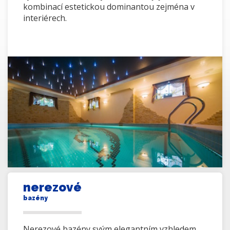
kombinací estetickou dominantou zejména v
interiérech.
nerezové
bazény
Nerezové bazény svým elegantním vzhledem