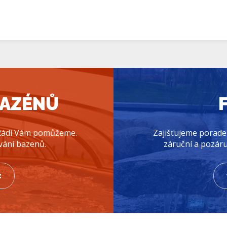
BAZÉNŮ
? Rádi Vám pomůžeme.
Zajišťujeme poraden
vání bazenů.
záruční a pozáruč
z