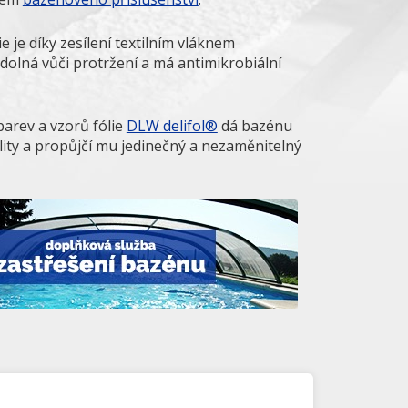
e je díky zesílení textilním vláknem
olná vůči protržení a má antimikrobiální
barev a vzorů fólie
DLW delifol®
dá bazénu
ality a propůjčí mu jedinečný a nezaměnitelný