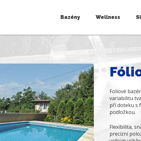
Bazény
Wellness
S
Fóli
Foliové bazén
variabilitu t
při doteku s 
podložkou.
Flexibilita, 
precizní pol
velkým výbě