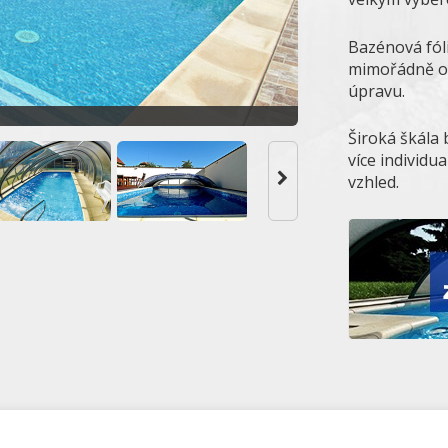
Bazénová fóli
mimořádně od
úpravu.
Široká škála 
více individu
vzhled.