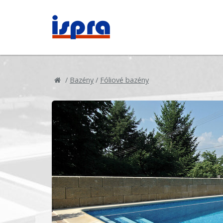
/
Bazény
/
Fóliové bazény