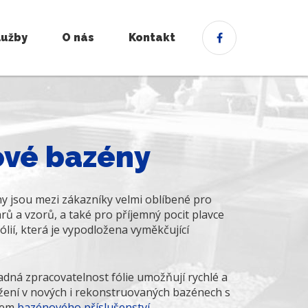
lužby
O nás
Kontakt
ové bazény
y jsou mezi zákazníky velmi oblíbené pro
varů a vzorů, a také pro příjemný pocit plavce
fólií, která je vypodložena vyměkčující
snadná zpracovatelnost fólie umožňují rychlé a
ožení v nových i rekonstruovaných bazénech s
rem
bazénového příslušenství
.