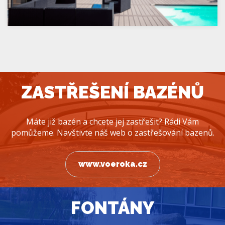
ZASTŘEŠENÍ BAZÉNŮ
Máte již bazén a chcete jej zastřešit? Rádi Vám
pomůžeme. Navštivte náš web o zastřešování bazenů.
www.voeroka.cz
FONTÁNY