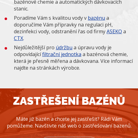
bazénové chemie a automatických dávkovacích
stanic.
Poradíme Vám s kvalitou vody v
bazénu
a
doporučíme Vám přípravky na regulaci pH,
dezinfekci vody, odstranění řas od firmy
ASEKO
a
CTX
.
Nejdůležitější pro
údržbu
a úpravu vody je
odpovídající
filtrační jednotka
a bazénová chemie,
která je přesně měřena a dávkovana. Více informací
najdte na stránkách výrobce.
ZASTŘEŠENÍ BAZÉNŮ
Máte již bazén a chcete jej zastřešit? Rádi Vám
pomůžeme. Navštivte náš web o zastřešování bazenů.